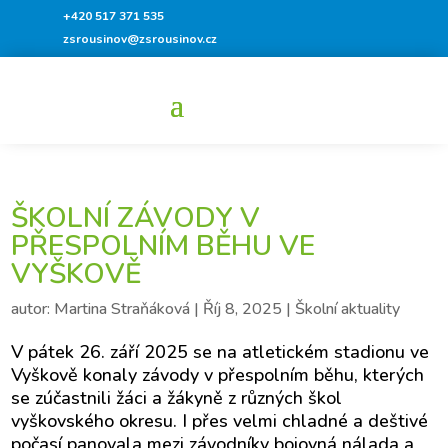
+420 517 371 535
zsrousinov@zsrousinov.cz
ŠKOLNÍ ZÁVODY V
PŘESPOLNÍM BĚHU VE
VYŠKOVĚ
autor:
Martina Straňáková
|
Říj 8, 2025
|
Školní aktuality
V pátek 26. září 2025 se na atletickém stadionu ve
Vyškově konaly závody v přespolním běhu, kterých
se zúčastnili žáci a žákyně z různých škol
vyškovského okresu. I přes velmi chladné a deštivé
počasí panovala mezi závodníky bojovná nálada a