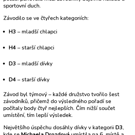
sportovní duch.
Závodilo se ve čtyřech kategoriích:
H3
– mladší chlapci
H4
– starší chlapci
D3
– mladší dívky
D4
– starší dívky
Závod byl týmový – každé družstvo tvořilo šest
závodníků, přičemž do výsledného pořadí se
počítaly body čtyř nejlepších. Čím nižší součet
umístění, tím lepší výsledek.
Největšího úspěchu dosáhly dívky v kategorii
D3
,
kde se
Michaela Drozdová
umístila na 6. místě a