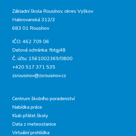
Základní škola Rousínov, okres Vyškov
Habrovanská 312/3
683 01 Rousínov
IČO: 462 709 06
Datová schránka: fbtgj48
Č. účtu: 1561002369/0800
+420 517 371 535
zsrousinov@zsrousinov.cz
Centrum školního poradenství
Nabídka práce
Klub přátel školy
Data z meteostanice
Virtuální prohlídka