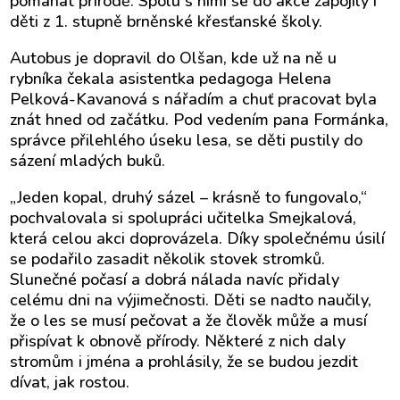
pomáhat přírodě. Spolu s nimi se do akce zapojily i
děti z 1. stupně brněnské křesťanské školy.
Autobus je dopravil do Olšan, kde už na ně u
rybníka čekala asistentka pedagoga Helena
Pelková-Kavanová s nářadím a chuť pracovat byla
znát hned od začátku. Pod vedením pana Formánka,
správce přilehlého úseku lesa, se děti pustily do
sázení mladých buků.
„Jeden kopal, druhý sázel – krásně to fungovalo,“
pochvalovala si spolupráci učitelka Smejkalová,
která celou akci doprovázela. Díky společnému úsilí
se podařilo zasadit několik stovek stromků.
Slunečné počasí a dobrá nálada navíc přidaly
celému dni na výjimečnosti. Děti se nadto naučily,
že o les se musí pečovat a že člověk může a musí
přispívat k obnově přírody. Některé z nich daly
stromům i jména a prohlásily, že se budou jezdit
dívat, jak rostou.