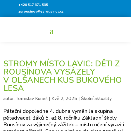
+420 517 371 535
zsrousinov@zsrousinov.cz
STROMY MÍSTO LAVIC: DĚTI Z
ROUSÍNOVA VYSÁZELY
V OLŠANECH KUS BUKOVÉHO
LESA
autor:
Tomislav Kuneš
|
Kvě 2, 2025
|
Školní aktuality
Páteční dopoledne 4. dubna vyměnila skupina
pětadvaceti žáků 5. až 8. ročníku Základní školy
Rousínov za výjimečný zážitek – místo učení vyrazili