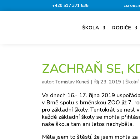
+420 517 371 535
zsrousi
ŠKOLA
RODIČE
ZACHRAŇ SE, K
autor:
Tomislav Kuneš
|
Říj 23, 2019
|
Školní 
Ve dnech 16.- 17. října 2019 uspořáda
v Brně spolu s brněnskou ZOO již 7. r
pro základní školy. Tentokrát se nesl
každé základní školy se mohla přihlásit
naše škola tam ani letos nechyběla.
Měla jsem to štěstí, že jsem mohla za n