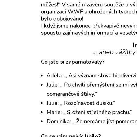
můžeš!“ V samém závěru soutěže u výb
organizaci WWF a ohrožených tvorech
bylo dobojováno!
I když jsme nakonec překvapivě nevyhrá
spoustu zajímavých informací a veselýc
I
… aneb zážitky
Co jste si zapamatovaly?
Adéla: ,, Asi význam slova biodiverzi
Julie: „ Po chvíli přemýšlení se mi 
pomerančové šťávy.“
Julia: „ Rozpínavost dusíku.“
Marie: „ Složení střelného prachu.“
Dominika: „ Že nemáme jíst pomeran
Co se vám nejvíc líbilo?