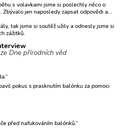
ěhu s volavkami jsme si poslechly něco o
. Zbývalo jen naposledy zapsat odpovědi a…
ly, tak jsme si soutěž užily a odnesly jsme si
h zážitků.
nterview
 ze Dne přírodních věd
ta.“
vybavil pokus s prasknutím balónku za pomoci
če před nafukováním balónků.“