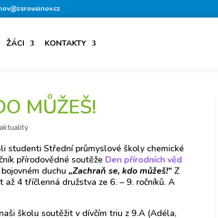
nov@zsrousinov.cz
ŽÁCI
KONTAKTY
DO MŮŽEŠ!
aktuality
li studenti Střední průmyslové školy chemické
očník přírodovědné soutěže
Den přírodních věd
 v bojovném duchu
„Zachraň se, kdo můžeš!“
Z
 až 4 tříčlenná družstva ze 6. – 9. ročníků. A
aši školu soutěžit v dívčím triu z 9.A (Adéla,