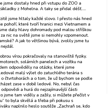
dce jsme dostaly hned při vstupu do ZOO a
 základky z Mohelna. A taky se přidal déšť…..
zitě jsme hltaly každé slovo. I přesto nás hned
je pohoří, které tvoří hranici mezi Vietnamem a
 jsme daly hlavy dohromady pod malou stříškou
za nic na světě jsme si nemohly vzpomenout.
ské? A jak to většinou bývá, zvolily jsme tu
nejdál.
rou vírou pokračovaly na stanoviště fyziky.
motorech, solárních panelech a vozítku na
edem odpověděly na otázky, které jsme
ledoval malý výlet do zatuchlého terária s
 o čtvrtohorách a o tom, že už bychom se podle
házet zase v době ledové. No, nebyl čas
 odpovědi a hurá do nejzajímavější části
 jsme tam viděly a zažily, si můžete přečíst v
u“ to byla skvělá a třeba při pokusu s
iváky naplnilo heslo soutěže „Zachraň se, kdo