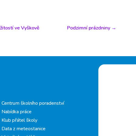
ežitostí ve Vyškově
Podzimní prázdniny
→
Centrum školního poradenství
Nabídka práce
Klub přátel školy
Data z meteostanice