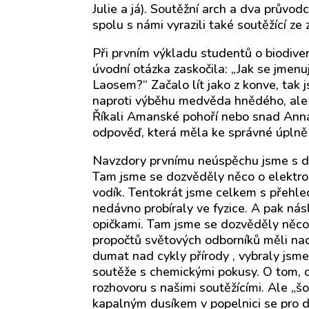
Julie a já). Soutěžní arch a dva průvo
spolu s námi vyrazili také soutěžící ze
Při prvním výkladu studentů o biodiver
úvodní otázka zaskočila: „Jak se jmenu
Laosem?“ Začalo lít jako z konve, tak
naproti výběhu medvěda hnědého, ale 
Říkali Amanské pohoří nebo snad Annam
odpověď, která měla ke správné úplně 
Navzdory prvnímu neúspěchu jsme s dob
Tam jsme se dozvěděly něco o elektro
vodík. Tentokrát jsme celkem s přehl
nedávno probíraly ve fyzice. A pak nás
opičkami. Tam jsme se dozvěděly něco
propočtů světových odborníků měli nac
dumat nad cykly přírody , vybraly jsme
soutěže s chemickými pokusy. O tom, co
rozhovoru s našimi soutěžícími. Ale „šo
kapalným dusíkem v popelnici se pro d