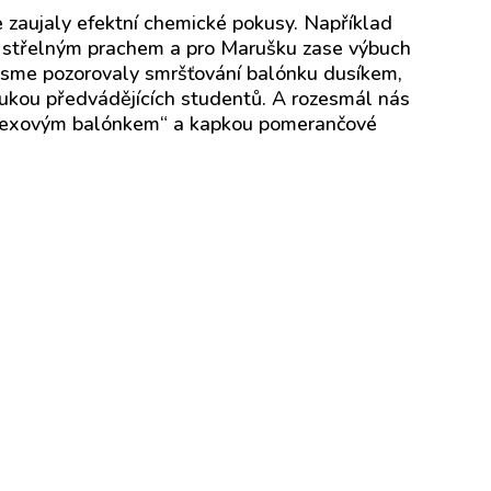
e zaujaly efektní chemické pokusy. Například
e střelným prachem a pro Marušku zase výbuch
m jsme pozorovaly smršťování balónku dusíkem,
rukou předvádějících studentů. A rozesmál nás
latexovým balónkem“ a kapkou pomerančové