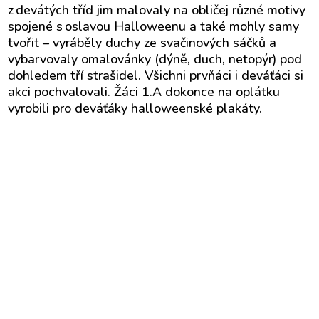
z devátých tříd jim malovaly na obličej různé motivy
spojené s oslavou Halloweenu a také mohly samy
tvořit – vyráběly duchy ze svačinových sáčků a
vybarvovaly omalovánky (dýně, duch, netopýr) pod
dohledem tří strašidel. Všichni prvňáci i deváťáci si
akci pochvalovali. Žáci 1.A dokonce na oplátku
vyrobili pro deváťáky
halloweenské
plakáty.