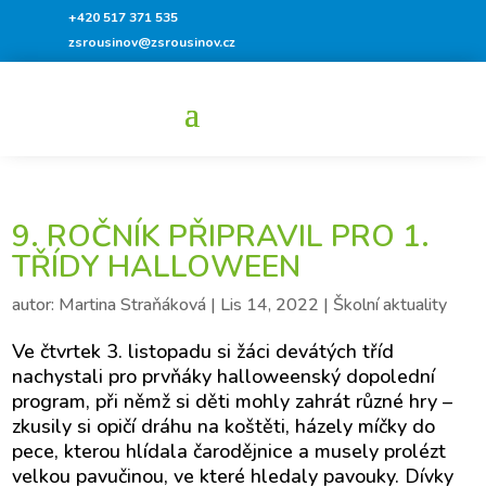
+420 517 371 535
zsrousinov@zsrousinov.cz
9. ROČNÍK PŘIPRAVIL PRO 1.
TŘÍDY HALLOWEEN
autor:
Martina Straňáková
|
Lis 14, 2022
|
Školní aktuality
Ve čtvrtek 3. listopadu si žáci devátých tříd
nachystali pro prvňáky
halloweenský
dopolední
program, při němž si děti mohly zahrát různé hry –
zkusily si opičí dráhu na koštěti, házely míčky do
pece, kterou hlídala čarodějnice a musely prolézt
velkou pavučinou, ve které hledaly pavouky. Dívky