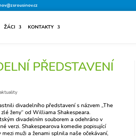
nov@zsrousinov.cz
ŽÁCI
KONTAKTY
DELNÍ PŘEDSTAVENÍ
aktuality
častnili divadelního představení s názvem „The
í zlé ženy“ od Williama Shakespeara.
tským divadelním souborem a odehráno v
né verzi. Shakespearova komedie popisující
y mezi muži a ženami splnila naše očekávaní,