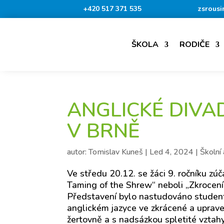
+420 517 371 535
zsrousi
ŠKOLA
RODIČE
ANGLICKÉ DIVA
V BRNĚ
autor:
Tomislav Kuneš
|
Led 4, 2024
|
Školní 
Ve středu 20.12. se žáci 9. ročníku zú
Taming of the Shrew“ neboli „Zkrocen
Představení bylo nastudováno studen
anglickém jazyce ve zkrácené a uprave
žertovně a s nadsázkou spletité vztah