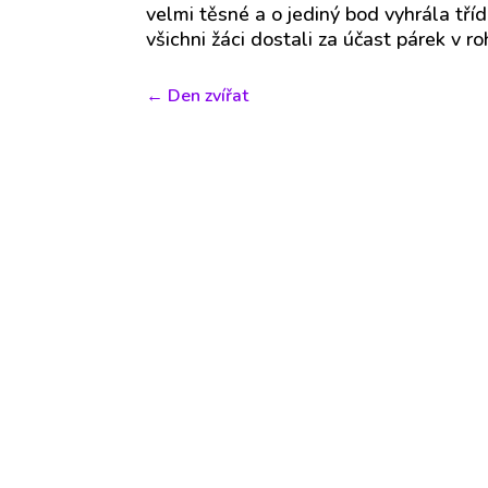
velmi těsné a o jediný bod vyhrála tří
všichni žáci dostali za účast párek v ro
←
Den zvířat