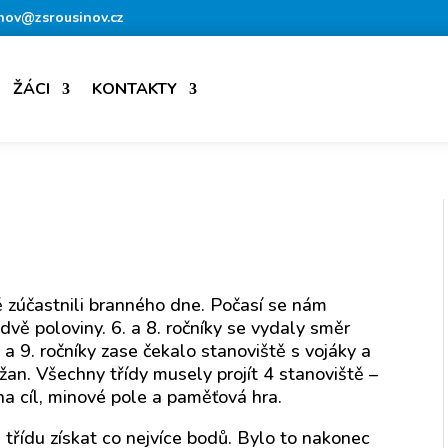
nov@zsrousinov.cz
ŽÁCI
KONTAKTY
y
ě zúčastnili branného dne. Počasí se nám
 dvě poloviny. 6. a 8. ročníky se vydaly směr
 a 9. ročníky zase čekalo stanoviště s vojáky a
an. Všechny třídy musely projít 4 stanoviště –
a cíl, minové pole a paměťová hra.
ji třídu získat co nejvíce bodů. Bylo to nakonec