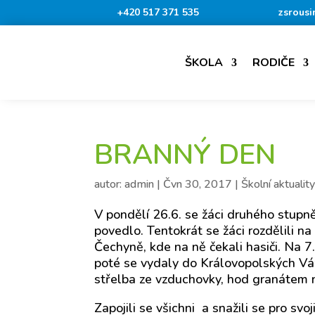
+420 517 371 535
zsrousi
ŠKOLA
RODIČE
BRANNÝ DEN
autor:
admin
|
Čvn 30, 2017
|
Školní aktualit
V pondělí 26.6. se žáci druhého stupn
povedlo. Tentokrát se žáci rozdělili na
Čechyně, kde na ně čekali hasiči. Na 7.
poté se vydaly do Královopolských Váž
střelba ze vzduchovky, hod granátem n
Zapojili se všichni a snažili se pro svo