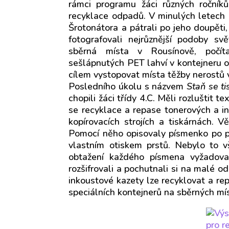
rámci programu žáci různých ročníků
recyklace odpadů. V minulých letech n
Šrotonátora a pátrali po jeho doupěti,
fotografovali nejrůznější podoby sv
sběrná místa v Rousínově, počít
sešlápnutých PET lahví v kontejneru o
cílem vystopovat místa těžby nerostů 
Posledního úkolu s názvem
Staň se t
chopili žáci třídy 4.C. Měli rozluštit t
se recyklace a repase tonerových a in
kopírovacích strojích a tiskárnách. V
Pomocí něho opisovaly písmenko po p
vlastním otiskem prstů. Nebylo to v
obtažení každého písmena vyžadovalo
rozšifrovali a pochutnali si na malé o
inkoustové kazety lze recyklovat a r
speciálních kontejnerů na sběrných mí