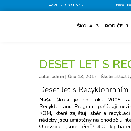
+420 517 371 535
zsrousi
ŠKOLA
RODIČE
DESET LET S R
autor:
admin
|
Úno 13, 2017
|
Školní aktualit
Deset let s Recyklohraním
Naše škola je od roku 2008 zapo
Recyklohraní. Program pořádají ne
KOM, které zajišťují sběr a recyklaci
nádoby jsou umístěny na chodbě u hl
Odevzdali jsme téměř 400 kg baterií