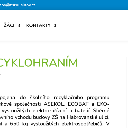
nov@zsrousinov.cz
ŽÁCI
KONTAKTY
ECYKLOHRANÍM
y
jena do školního recyklačního programu
ziskové společnosti ASEKOL, ECOBAT a EKO-
 vysloužilých elektrozařízení a baterií. Sběrné
avního vchodu budovy ZŠ na Habrovanské ulici.
 a 650 kg vysloužilých elektrospotřebičů. V