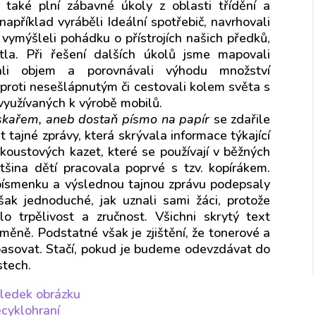
 také plní zábavné úkoly z oblasti třídění a
apříklad vyráběli Ideální spotřebič, navrhovali
 vymýšleli pohádku o přístrojích našich předků,
ětla. Při řešení dalších úkolů jsme mapovali
ali objem a porovnávali výhodu množství
proti nesešlápnutým či cestovali kolem světa s
využívaných k výrobě mobilů.
iskařem, aneb dostaň písmo na papír
se zdařile
ext tajné zprávy, která skrývala informace týkající
koustových kazet, které se používají v běžných
ětšina dětí pracovala poprvé s tzv. kopírákem.
ísmenku a výslednou tajnou zprávu podepsaly
šak jednoduché, jak uznali sami žáci, protože
 trpělivost a zručnost. Všichni skrytý text
dměně. Podstatné však je zjištění, že tonerové a
epasovat. Stačí, pokud je budeme odevzdávat do
stech.