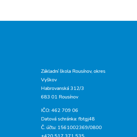
Základní škola Rousínov, okres
Vyškov
Habrovanská 312/3
683 01 Rousínov
IČO: 462 709 06
Datová schránka: fbtgj48
Č. účtu: 1561002369/0800
+420 517 371 535