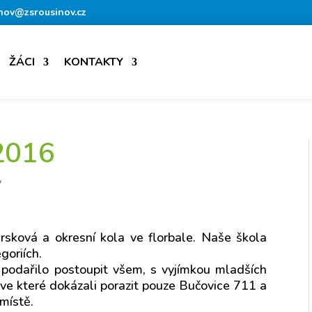
nov@zsrousinov.cz
ŽÁCI
KONTAKTY
2016
y
krsková a okresní kola ve florbale. Naše škola
goriích.
 podařilo postoupit všem, s vyjímkou mladších
 ve které dokázali porazit pouze Bučovice 711 a
místě.