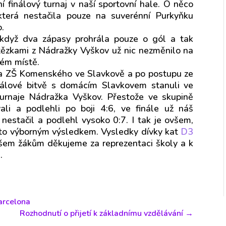
í finálový turnaj v naší sportovní hale. O něco
 která nestačila pouze na suverénní Purkyňku
.
když dva zápasy prohrála pouze o gól a tak
ítězkami z Nádražky Vyškov už nic nezměnilo na
tém místě.
j na ZŠ Komenského ve Slavkově a po postupu ze
nálové bitvě s domácím Slavkovem stanuli ve
t turnaje Nádražka Vyškov. Přestože ve skupině
li a podlehli po boji 4:6, ve finále už náš
nestačil a podlehl vysoko 0:7. I tak je ovšem,
ísto výborným výsledkem. Vysledky dívky kat
D3
šem žákům děkujeme za reprezentaci školy a k
.
arcelona
Rozhodnutí o přijetí k základnímu vzdělávání
→