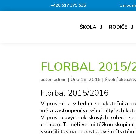
+420 517 371 535
zsrousi
ŠKOLA
RODIČE
FLORBAL 2015/
autor:
admin
|
Úno 15, 2016
|
Školní aktualit
Florbal 2015/2016
V prosinci a v lednu se ukutečnila o
měla zastoupení ve všech čtyřech kate
V prosincových okrskových kolech se
chlapců. Ti měli velmi těžkou skupinu,
skončili tak na nepostupovém čtvrtém 