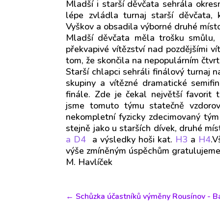
Mladší i starší děvčata sehrála okresn
lépe zvládla turnaj starší děvčata,
Vyškov a obsadila výborné druhé místo
Mladší děvčata měla trošku smůlu, 
překvapivé vítězství nad pozdějšími v
tom, že skončila na nepopulárním čtvr
Starší chlapci sehráli finálový turna
skupiny a vítězné dramatické semifi
finále. Zde je čekal největší favori
jsme tomuto týmu statečně vzdorova
nekompletní fyzicky zdecimovaný tým 
stejně jako u starších dívek, druhé m
a D4
a výsledky hoši kat.
H3
a
H4
.V
výše zmíněným úspěchům gratulujeme
M. Havlíček
←
Schůzka účastníků výměny Rousínov - B