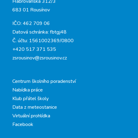
Habrovanská 312/3
683 01 Rousínov
IČO: 462 709 06
Datová schránka: fbtgj48
Č. účtu: 1561002369/0800
+420 517 371 535
zsrousinov@zsrousinov.cz
Centrum školního poradenství
Nabídka práce
Klub přátel školy
Data z meteostanice
Virtuální prohlídka
Facebook