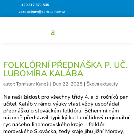
+420 517 371 535
zsrousinov@zsrousinov.cz
FOLKLÓRNÍ PŘEDNÁŠKA P. UČ.
LUBOMÍRA KALÁBA
autor:
Tomislav Kuneš
|
Dub 22, 2025
|
Školní aktuality
Na naši žádost pro všechny třídy 4. a 5. ročníků pan
učitel Kaláb v rámci výuky vlastivědy uspořádal
přednášku o slováckém folklóru. Během ní nám
názorně představil typický kulturní lidový regionální
rys našeho Jihomoravského kraje – folklór
moravského Slovácka, tedy kraje jihu jižní Moravy,