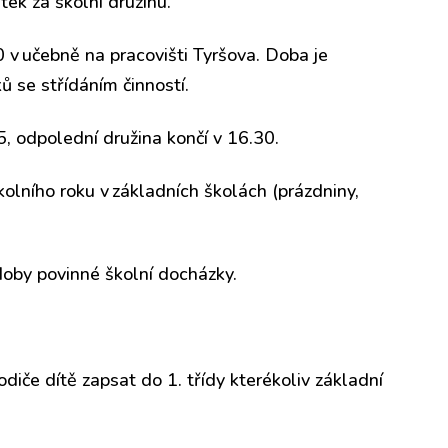
tek za školní družinu.
 v učebně na pracovišti Tyršova. Doba je
ů se střídáním činností.
5, odpolední družina končí v 16.30.
kolního roku v základních školách (prázdniny,
doby povinné školní docházky.
diče dítě zapsat do 1. třídy kterékoliv základní