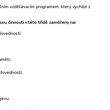
lním vzdělávacím programem, který vychází z
u činnosti v této třídě zaměřeny na:
dovedností;
aměti;
dovedností;
jevu;