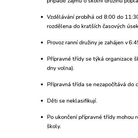
případě zájmu o školní družinu popla
Vzdělávání probíhá od 8:00 do 11:30
rozdělena do kratších časových úsek
Provoz ranní družiny je zahájen v 6:4
Přípravné třídy se týká organizace š
dny volna).
Přípravná třída se nezapočítává do 
Děti se neklasifikují.
Po ukončení přípravné třídy mohou ro
školy.