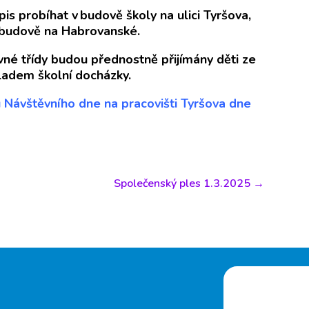
s probíhat v budově školy na ulici Tyršova,
v budově na Habrovanské.
vné třídy budou přednostně přijímány děti ze
ladem školní docházky.
 Návštěvního dne na pracovišti Tyršova dne
Společenský ples 1.3.2025
→