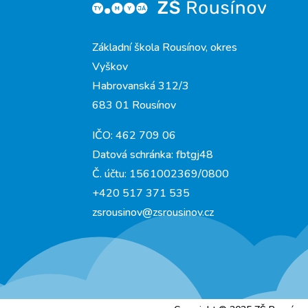
Základní škola Rousínov, okres
Vyškov
Habrovanská 312/3
683 01 Rousínov
IČO: 462 709 06
Datová schránka: fbtgj48
Č. účtu: 1561002369/0800
+420 517 371 535
zsrousinov@zsrousinov.cz