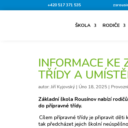
+420 517 371 535
zsrousi
ŠKOLA
RODIČE
INFORMACE KE 
TŘÍDY A UMÍSTĚ
autor:
Jiří Kyjovský
|
Úno 18, 2025
|
Provozní
Základní škola Rousínov nabízí rodič
do přípravné třídy.
Cílem přípravné třídy je připravit dět
tak předcházet jejich školní neúspěšno