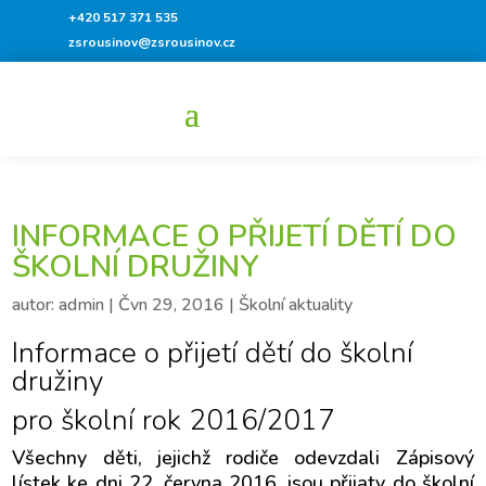
+420 517 371 535
zsrousinov@zsrousinov.cz
INFORMACE O PŘIJETÍ DĚTÍ DO
ŠKOLNÍ DRUŽINY
autor:
admin
|
Čvn 29, 2016
|
Školní aktuality
Informace o přijetí dětí do školní
družiny
pro školní rok 2016/2017
Všechny děti, jejichž rodiče odevzdali Zápisový
lístek ke dni 22. června 2016, jsou přijaty do školní