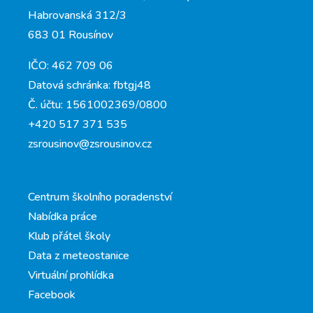
Habrovanská 312/3
683 01 Rousínov
IČO: 462 709 06
Datová schránka: fbtgj48
Č. účtu: 1561002369/0800
+420 517 371 535
zsrousinov@zsrousinov.cz
Centrum školního poradenství
Nabídka práce
Klub přátel školy
Data z meteostanice
Virtuální prohlídka
Facebook