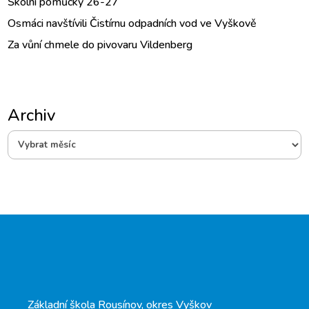
Školní pomůcky 26-27
Osmáci navštívili Čistírnu odpadních vod ve Vyškově
Za vůní chmele do pivovaru Vildenberg
Archiv
Archiv
Základní škola Rousínov, okres Vyškov