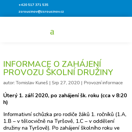
+420 517 371 535
zsrousinov@zsrousinov.cz
INFORMACE O ZAHÁJENÍ
PROVOZU ŠKOLNÍ DRUŽINY
autor:
Tomislav Kuneš
|
Srp 27, 2020
|
Provozní informace
Úterý 1. září 2020, po zahájení šk. roku (cca v 8:20
h)
Informativní schůzka pro rodiče žáků 1. ročníků (1.A,
1.B – v tělocvičně na Tyršově, 1.C – v oddělení
družiny na Tyršově). Po zahájení školního roku ve