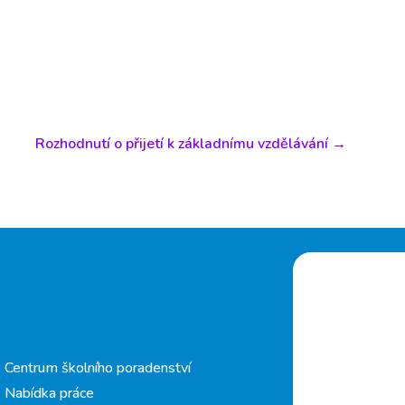
Rozhodnutí o přijetí k základnímu vzdělávání
→
Centrum školního poradenství
Nabídka práce