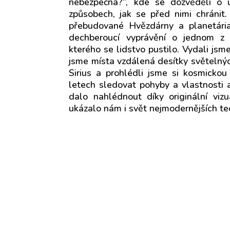
nebezpečná?“, kde se dozvěděli o ú
způsobech, jak se před nimi chránit
přebudované Hvězdárny a planetária 
dechberoucí vyprávění o jednom z n
kterého se lidstvo pustilo. Vydali js
jsme místa vzdálená desítky světelných
Sirius a prohlédli jsme si kosmicko
letech sledovat pohyby a vlastnosti 
dalo nahlédnout díky originální viz
ukázalo nám i svět nejmodernějších te