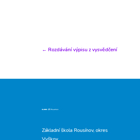
←
Rozdávání výpisu z vysvědčení
Základní škola Rousínov, okres
Vyškov