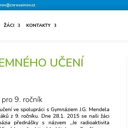
nov@zsrousinov.cz
ŽÁCI
KONTAKTY
EMNÉHO UČENÍ
y
pro 9. ročník
 učení ve spolupráci s Gymnáziem J.G. Mendela
áků z 9. ročníku. Dne 28.1. 2015 se naši žáci
ázia přednášky s názvem „Je radioaktivita