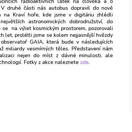
čincích radioaktivních látek na člověka a o
. V druhé části nás autobus dopravil do nově
na Kraví hoře, kde jsme v digitáriu zhlédli
ejvětších astronomických dobrodružství, do
me se na výlet kosmickým prostorem, pozorovali
 let, prolétli jsme se kolem nejjasnější hvězdy
u observatoř GAIA, která bude v následujících
až miliardy vesmírných těles. Představení nám
ualizaci nejen do míst z dávné minulosti, ale
chnologií. Fotky z akce naleznete
zde
.