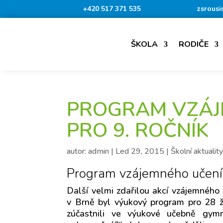
+420 517 371 535
zsrousi
ŠKOLA
RODIČE
PROGRAM VZÁJ
PRO 9. ROČNÍK
autor:
admin
|
Led 29, 2015
|
Školní aktualit
Program vzájemného učení 
Další velmi zdařilou akcí vzájemného
v Brně byl výukový program pro 28 ž
zúčastnili ve výukové učebně gymn