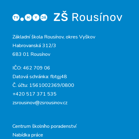
Základní škola Rousínov, okres Vyškov
Habrovanská 312/3
683 01 Rousínov
IČO: 462 709 06
Datová schránka: fbtgj48
Č. účtu: 1561002369/0800
+420 517 371 535
zsrousinov@zsrousinov.cz
Centrum školního poradenství
Nabídka práce