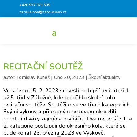
+420 517 371 535
zsrousinov@zsrousinov.cz
RECITAČNÍ SOUTĚŽ
autor:
Tomislav Kuneš
|
Úno 20, 2023
|
Školní aktuality
Ve středu 15. 2. 2023 se sešli nejlepší recitátoři 1.
až 5. tříd v Záložně, kde proběhlo školní kolo
recitační soutěže.
Soutěžilo se ve třech kategoriích.
Svými výkony a přirozeným projevem okouzlili
porotu i diváky zejména prvňáčci. Dva nejlepší z 1. a
2. kategorie postupují do okresního kola, které se
bude konat 23. března 2023 ve Vyškově.