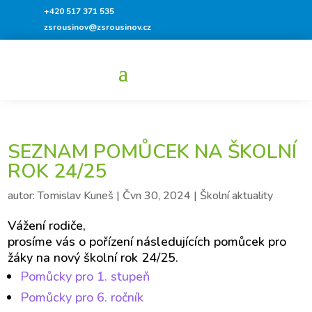
+420 517 371 535
zsrousinov@zsrousinov.cz
SEZNAM POMŮCEK NA ŠKOLNÍ
ROK 24/25
autor:
Tomislav Kuneš
|
Čvn 30, 2024
|
Školní aktuality
Vážení rodiče,
prosíme vás o pořízení následujících pomůcek pro
žáky na nový školní rok 24/25.
Pomůcky pro 1. stupeň
Pomůcky pro 6. ročník