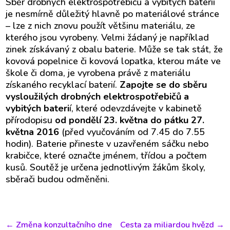
Sběr drobných elektrospotřebičů a vybitých baterií
je nesmírně důležitý hlavně po materiálové stránce
– lze z nich znovu použít většinu materiálu, ze
kterého jsou vyrobeny. Velmi žádaný je například
zinek získávaný z obalu baterie. Může se tak stát, že
kovová popelnice či kovová lopatka, kterou máte ve
škole či doma, je vyrobena právě z materiálu
získaného recyklací baterií.
Zapojte se do sběru
vysloužilých drobných elektrospotřebičů a
vybitých bateri
í, které odevzdávejte v kabinetě
přírodopisu
od pondělí 23. května do pátku 27.
května 2016
(před vyučováním od 7.45 do 7.55
hodin). Baterie přineste v uzavřeném sáčku nebo
krabičce, které označte jménem, třídou a počtem
kusů. Soutěž je určena jednotlivým žákům školy,
sběrači budou odměněni.
←
Změna konzultačního dne
Cesta za miliardou hvězd
→