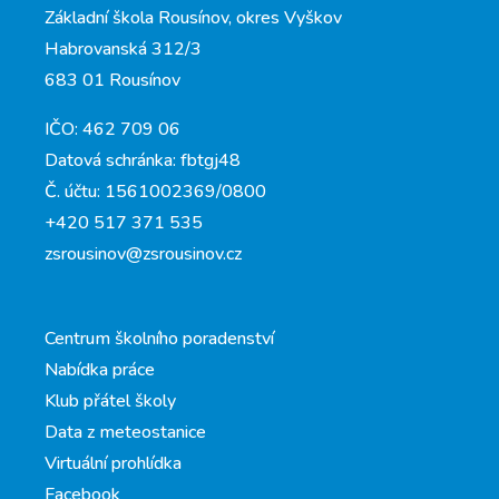
Základní škola Rousínov, okres Vyškov
Habrovanská 312/3
683 01 Rousínov
IČO: 462 709 06
Datová schránka: fbtgj48
Č. účtu: 1561002369/0800
+420 517 371 535
zsrousinov@zsrousinov.cz
Centrum školního poradenství
Nabídka práce
Klub přátel školy
Data z meteostanice
Virtuální prohlídka
Facebook