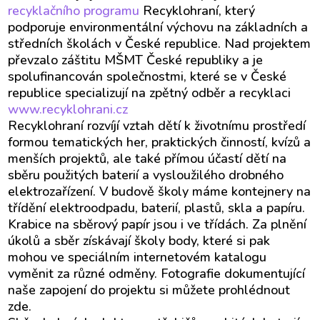
recyklačního programu
Recyklohraní, který
podporuje environmentální výchovu na základních a
středních školách v České republice. Nad projektem
převzalo záštitu MŠMT České republiky a je
spolufinancován společnostmi, které se v České
republice specializují na zpětný odběr a recyklaci
www.recyklohrani.cz
Recyklohraní rozvíjí vztah dětí k životnímu prostředí
formou tematických her, praktických činností, kvízů a
menších projektů, ale také přímou účastí dětí na
sběru použitých baterií a vysloužilého drobného
elektrozařízení. V budově školy máme kontejnery na
třídění elektroodpadu, baterií, plastů, skla a papíru.
Krabice na sběrový papír jsou i ve třídách. Za plnění
úkolů a sběr získávají školy body, které si pak
mohou ve speciálním internetovém katalogu
vyměnit za různé odměny. Fotografie dokumentující
naše zapojení do projektu si můžete prohlédnout
zde.