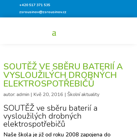
+420 517 371 535
zsrousinov@zsrousinov.cz
SOUTĚŽ VE SBĚRU BATERIÍ A
VYSLOUŽILÝCH DROBNÝCH
ELEKTROSPOTŘEBIČŮ
autor:
admin
|
Kvě 20, 2016
|
Školní aktuality
SOUTĚŽ ve sběru baterií a
vysloužilých drobných
elektrospotřebičů
Naše škola je již od roku 2008 zapojena do