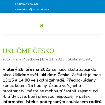
+420 517 371 535
zsrousinov@zsrousinov.cz
UKLIĎME ČESKO
autor:
Hana Pivečková
|
Bře 21, 2023
|
Školní aktuality
V
úterý 28. března 2023
se naše škola zapojí do
akce
Ukliďme svět, ukliďme Česko
. Začátek je mezi
13:15 a 14:00
ve školní zahradě. Předpokládaný
konec kolem 16 hodiny. Úklidu veřejného
prostranství města se mohou zúčastnit zájemci od
4. třídy výše, kteří přinesou nejpozději v pátek
informační lístek s podepsaným souhlasem rodičů.