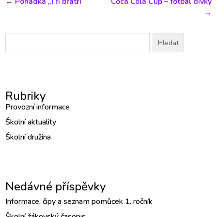
←
Pohádka „Tři bratři“
Coca Cola Cup – fotbal dívky
→
Vyhledávání
Rubriky
Provozní informace
Školní aktuality
Školní družina
Nedávné příspěvky
Informace, čipy a seznam pomůcek 1. ročník
Školní žákovský časopis