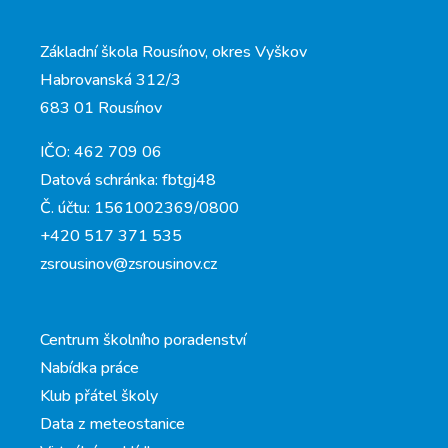
Základní škola Rousínov, okres Vyškov
Habrovanská 312/3
683 01 Rousínov
IČO: 462 709 06
Datová schránka: fbtgj48
Č. účtu: 1561002369/0800
+420 517 371 535
zsrousinov@zsrousinov.cz
Centrum školního poradenství
Nabídka práce
Klub přátel školy
Data z meteostanice