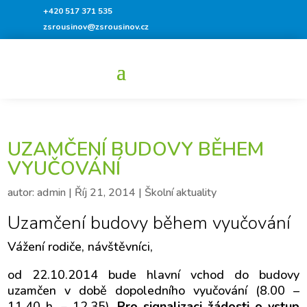
+420 517 371 535
zsrousinov@zsrousinov.cz
UZAMČENÍ BUDOVY BĚHEM
VYUČOVÁNÍ
autor:
admin
|
Říj 21, 2014
|
Školní aktuality
Uzamčení budovy během vyučování
Vážení rodiče, návštěvníci,
od 22.10.2014 bude hlavní vchod do budovy
uzamčen v době dopoledního vyučování (8.00 –
11.40 h. – 12.35).
Pro signalizaci žádosti o vstup