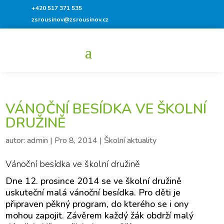
+420 517 371 535
zsrousinov@zsrousinov.cz
VÁNOČNÍ BESÍDKA VE ŠKOLNÍ
DRUŽINĚ
autor:
admin
|
Pro 8, 2014
|
Školní aktuality
Vánoční besídka ve školní družině
Dne 12. prosince 2014 se ve školní družině
uskuteční malá vánoční besídka. Pro děti je
připraven pěkný program, do kterého se i ony
mohou zapojit. Závěrem každý žák obdrží malý