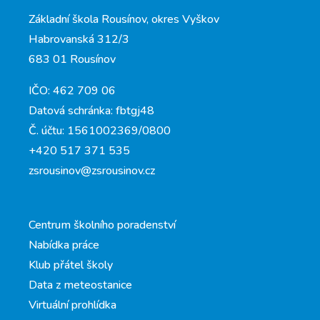
Základní škola Rousínov, okres Vyškov
Habrovanská 312/3
683 01 Rousínov
IČO: 462 709 06
Datová schránka: fbtgj48
Č. účtu: 1561002369/0800
+420 517 371 535
zsrousinov@zsrousinov.cz
Centrum školního poradenství
Nabídka práce
Klub přátel školy
Data z meteostanice
Virtuální prohlídka