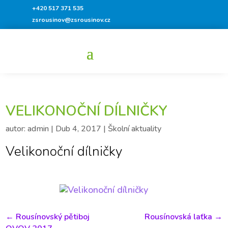
+420 517 371 535
zsrousinov@zsrousinov.cz
VELIKONOČNÍ DÍLNIČKY
autor:
admin
|
Dub 4, 2017
|
Školní aktuality
Velikonoční dílničky
←
Rousínovský pětiboj
Rousínovská laťka
→