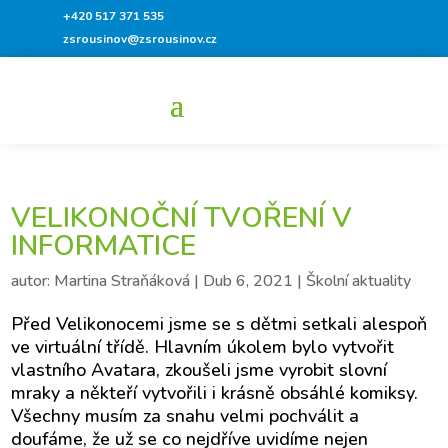
+420 517 371 535
zsrousinov@zsrousinov.cz
VELIKONOČNÍ TVOŘENÍ V
INFORMATICE
autor:
Martina Straňáková
|
Dub 6, 2021
|
Školní aktuality
Před Velikonocemi jsme se s dětmi setkali alespoň
ve virtuální třídě. Hlavním úkolem bylo vytvořit
vlastního Avatara, zkoušeli jsme vyrobit slovní
mraky a někteří vytvořili i krásně obsáhlé komiksy.
Všechny musím za snahu velmi pochválit a
doufáme, že už se co nejdříve uvidíme nejen