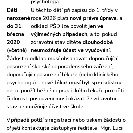
psychologa.
Děti
U těchto dětí při zápisu do 1. třídy v
narozené
roce 2026 platí
nová právní úprava
, a
do 31.
odklad PŠD lze povolit
jen ve
března
výjimečných případech
, a to, pokud
2020
zdravotní stav dítěte
dlouhodobě
(včetně)
neumožňuje účast ve vyučování.
Žádost o odklad musí obsahovat: doporučující
posouzení školského poradenského zařízení,
doporučující posouzení lékaře (nebo klinického
psychologa) – nově
lékař musí být specialistou
,
nelze použít běžného praktického lékaře pro děti
či dorost; posouzení musí ukázat, že zdravotní
stav neumožňuje účast ve škole.
V případě potíží s registrací nebo tiskem žádosti o
přijetí kontaktujte zástupkyni ředitele Mgr. Lucii