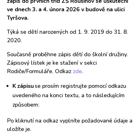
zápis do prvních tříd ZŠ Rousínov se uskuteční
ve dnech 3. a 4. února 2026 v budově na ulici
Tyršova.
Týká se dětí narozených od 1. 9. 2019 do 31. 8.
2020.
Současně proběhne zápis dětí do školní družiny.
Zápisový lístek je ke stažení v sekci
Rodiče/Formuláře. Odkaz
zde
.
K
z
ápisu
se prosím registrujte pomocí odkazu
uvedeného na konci textu, a to následujícím
způsobem:
Po kliknutí na odkaz vyplníte požadované údaje a
uložíte je.