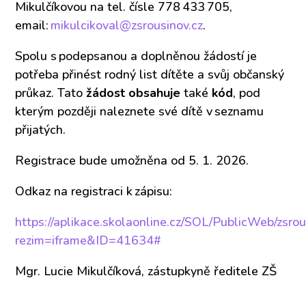
Mikulčíkovou na tel. čísle 778 433 705,
email:
mikulcikoval@zsrousinov.cz
.
Spolu s podepsanou a doplněnou žádostí je
potřeba přinést rodný list dítěte a svůj občanský
průkaz. Tato
žádost obsahuje
také
kód
, pod
kterým později naleznete své dítě v seznamu
přijatých.
Registrace bude umožněna od 5. 1. 2026.
Odkaz na registraci k zápisu:
https://aplikace.skolaonline.cz/SOL/PublicWeb/zsr
rezim=iframe&ID=41634#
Mgr. Lucie Mikulčíková, zástupkyně ředitele ZŠ