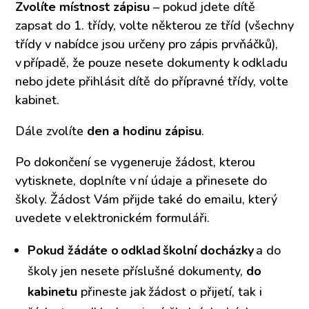
Zvolíte místnost zápisu
– pokud jdete dítě
zapsat do 1. třídy, volte některou ze tříd (všechny
třídy v nabídce jsou určeny pro zápis prvňáčků),
v případě, že pouze nesete dokumenty k odkladu
nebo jdete přihlásit dítě do přípravné třídy, volte
kabinet.
Dále zvolíte
den a hodinu zápisu
.
Po dokončení se vygeneruje žádost, kterou
vytisknete, doplníte v ní údaje a přinesete do
školy. Žádost Vám přijde také do emailu, který
uvedete v elektronickém formuláři.
Pokud žádáte o
odklad
školn
í doch
ázky
a do
školy jen nesete příslušné dokumenty,
do
kabinetu
přineste jak žádost o přijetí, tak i