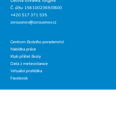
Datová schránka: fbtgj48
Č. účtu: 1561002369/0800
+420 517 371 535
zsrousinov@zsrousinov.cz
Centrum školního poradenství
Nabídka práce
Klub přátel školy
Data z meteostanice
Virtuální prohlídka
Facebook