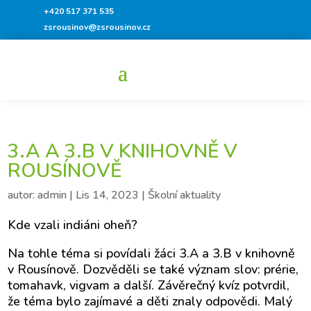
+420 517 371 535
zsrousinov@zsrousinov.cz
3.A A 3.B V KNIHOVNĚ V
ROUSÍNOVĚ
autor:
admin
|
Lis 14, 2023
|
Školní aktuality
Kde vzali indiáni oheň?
Na tohle téma si povídali žáci 3.A a 3.B v knihovně
v Rousínově. Dozvěděli se také význam slov: prérie,
tomahavk, vigvam a další. Závěrečný kvíz potvrdil,
že téma bylo zajímavé a děti znaly odpovědi. Malý