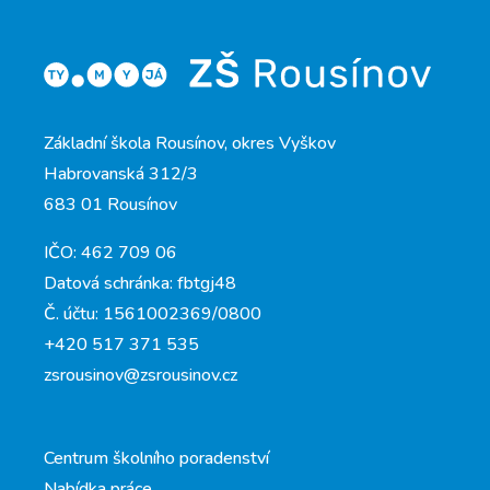
Základní škola Rousínov, okres Vyškov
Habrovanská 312/3
683 01 Rousínov
IČO: 462 709 06
Datová schránka: fbtgj48
Č. účtu: 1561002369/0800
+420 517 371 535
zsrousinov@zsrousinov.cz
Centrum školního poradenství
Nabídka práce