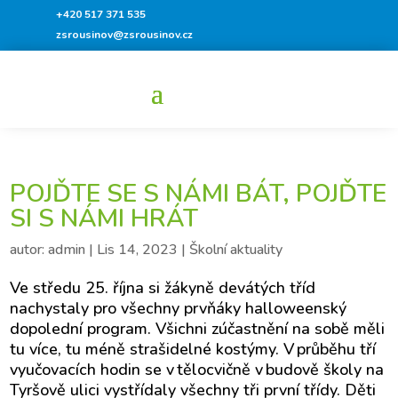
+420 517 371 535
zsrousinov@zsrousinov.cz
POJĎTE SE S NÁMI BÁT, POJĎTE
SI S NÁMI HRÁT
autor:
admin
|
Lis 14, 2023
|
Školní aktuality
Ve středu 25. října si žákyně devátých tříd
nachystaly pro všechny prvňáky halloweenský
dopolední program. Všichni zúčastnění na sobě měli
tu více, tu méně strašidelné kostýmy. V průběhu tří
vyučovacích hodin se v tělocvičně v budově školy na
Tyršově ulici vystřídaly všechny tři první třídy. Děti