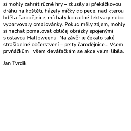
si mohly zahrát různé hry – zkusily si překážkovou
dráhu na koštěti, házely míčky do pece, nad kterou
bděla čarodějnice, míchaly kouzelné lektvary nebo
vybarvovaly omalovánky. Pokud měly zájem, mohly
si nechat pomalovat obličej obrázky spojenými
s oslavou Halloweenu. Na závěr je čekalo také
strašidelné občerstvení – prsty čarodějnice… Všem
prvňáčkům i všem deváťačkám se akce velmi líbila.
Jan Tvrdík