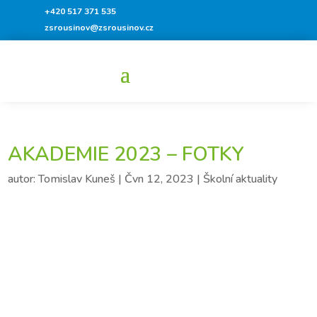
+420 517 371 535
zsrousinov@zsrousinov.cz
AKADEMIE 2023 – FOTKY
autor:
Tomislav Kuneš
|
Čvn 12, 2023
|
Školní aktuality