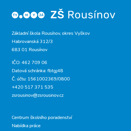
Základní škola Rousínov, okres Vyškov
Habrovanská 312/3
683 01 Rousínov
IČO: 462 709 06
Datová schránka: fbtgj48
Č. účtu: 1561002369/0800
+420 517 371 535
zsrousinov@zsrousinov.cz
Centrum školního poradenství
Nabídka práce