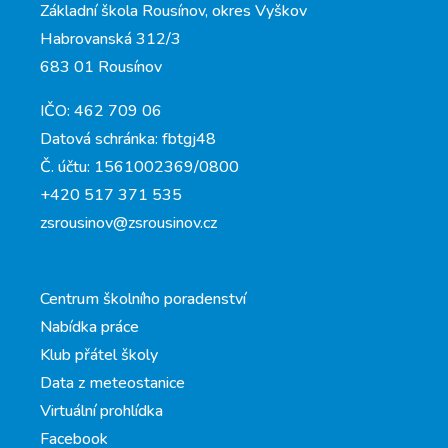
Základní škola Rousínov, okres Vyškov
Habrovanská 312/3
683 01 Rousínov
IČO: 462 709 06
Datová schránka: fbtgj48
Č. účtu: 1561002369/0800
+420 517 371 535
zsrousinov@zsrousinov.cz
Centrum školního poradenství
Nabídka práce
Klub přátel školy
Data z meteostanice
Virtuální prohlídka
Facebook