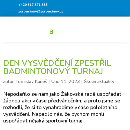
+420 517 371 535
zsrousinov@zsrousinov.cz
DEN VYSVĚDČENÍ ZPESTŘIL
BADMINTONOVÝ TURNAJ
autor:
Tomislav Kuneš
|
Úno 11, 2023
|
Školní aktuality
Nepodařilo se nám jako Žákovské radě uspořádat
žádnou akci v čase předvánočním, a proto jsme se
rozhodli, že si to vynahradíme v čase pololetního
vysvědčení. Napadlo nás, že bychom mohli
uspořádat nějaký sportovní turnaj.