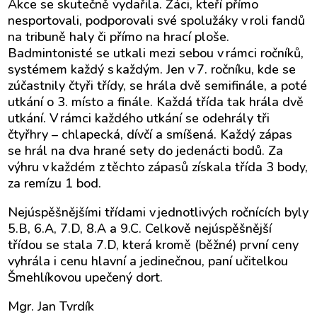
Akce se skutečně vydařila. Žáci, kteří přímo
nesportovali, podporovali své spolužáky v roli fandů
na tribuně haly či přímo na hrací ploše.
Badmintonisté se utkali mezi sebou v rámci ročníků,
systémem každý s každým. Jen v 7. ročníku, kde se
zúčastnily čtyři třídy, se hrála dvě semifinále, a poté
utkání o 3. místo a finále. Každá třída tak hrála dvě
utkání. V rámci každého utkání se odehrály tři
čtyřhry – chlapecká, dívčí a smíšená. Každý zápas
se hrál na dva hrané sety do jedenácti bodů. Za
výhru v každém z těchto zápasů získala třída 3 body,
za remízu 1 bod.
Nejúspěšnějšími třídami v jednotlivých ročnících byly
5.B, 6.A, 7.D, 8.A a 9.C. Celkově nejúspěšnější
třídou se stala 7.D, která kromě (běžné) první ceny
vyhrála i cenu hlavní a jedinečnou, paní učitelkou
Šmehlíkovou upečený dort.
Mgr. Jan Tvrdík