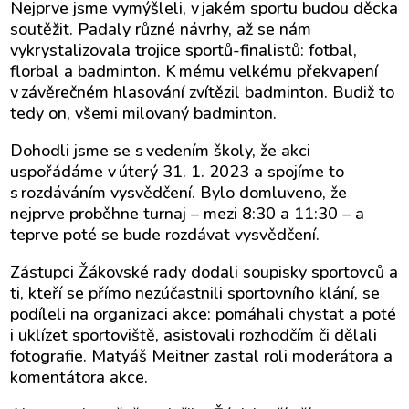
Nejprve jsme vymýšleli, v jakém sportu budou děcka
soutěžit. Padaly různé návrhy, až se nám
vykrystalizovala trojice sportů-finalistů: fotbal,
florbal a badminton. K mému velkému překvapení
v závěrečném hlasování zvítězil badminton. Budiž to
tedy on, všemi milovaný badminton.
Dohodli jsme se s vedením školy, že akci
uspořádáme v úterý 31. 1. 2023 a spojíme to
s rozdáváním vysvědčení. Bylo domluveno, že
nejprve proběhne turnaj – mezi 8:30 a 11:30 – a
teprve poté se bude rozdávat vysvědčení.
Zástupci Žákovské rady dodali soupisky sportovců a
ti, kteří se přímo nezúčastnili sportovního klání, se
podíleli na organizaci akce: pomáhali chystat a poté
i uklízet sportoviště, asistovali rozhodčím či dělali
fotografie. Matyáš Meitner zastal roli moderátora a
komentátora akce.