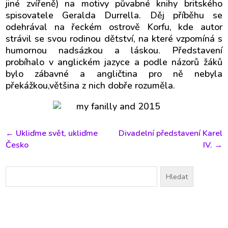
jiné zvířeně) na motivy půvabné knihy britského
spisovatele Geralda Durrella. Děj příběhu se
odehrával na řeckém ostrově Korfu, kde autor
strávil se svou rodinou dětství, na které vzpomíná s
humornou nadsázkou a láskou. Představení
probíhalo v anglickém jazyce a podle názorů žáků
bylo zábavné a angličtina pro ně nebyla
překážkou,většina z nich dobře rozuměla.
←
Ukliďme svět, ukliďme
Divadelní představení Karel
Česko
IV.
→
Vyhledávání