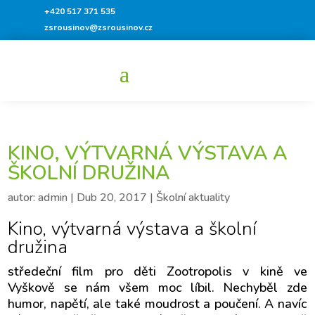
+420 517 371 535
zsrousinov@zsrousinov.cz
KINO, VÝTVARNÁ VÝSTAVA A
ŠKOLNÍ DRUŽINA
autor:
admin
|
Dub 20, 2017
|
Školní aktuality
Kino, výtvarná výstava a školní
družina
středeční film pro děti Zootropolis v kině ve
Vyškově se nám všem moc líbil. Nechyběl zde
humor, napětí, ale také moudrost a poučení. A navíc