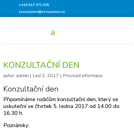
+420 517 371 535
zsrousinov@zsrousinov.cz
KONZULTAČNÍ DEN
autor:
admin
|
Led 3, 2017
|
Provozní informace
Konzultační den
Připomínáme rodičům konzultační den, který se
uskuteční ve čtvrtek 5. ledna 2017 od 14.00 do
16.30 h.
Poznámky: