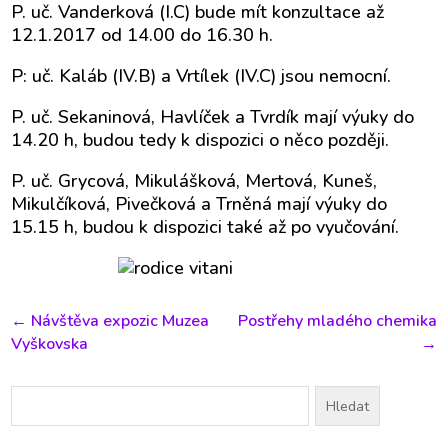
P. uč. Vanderková (I.C) bude mít konzultace až
12.1.2017 od 14.00 do 16.30 h.
P: uč. Kaláb (IV.B) a Vrtílek (IV.C) jsou nemocní.
P. uč. Sekaninová, Havlíček a Tvrdík mají výuky do
14.20 h, budou tedy k dispozici o něco později.
P. uč. Grycová, Mikulášková, Mertová, Kuneš,
Mikulčíková, Pivečková a Trněná mají výuky do
15.15 h, budou k dispozici také až po vyučování.
←
Návštěva expozic Muzea
Postřehy mladého chemika
Vyškovska
→
Vyhledávání