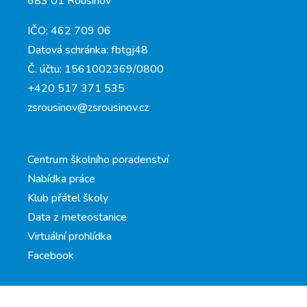
683 01 Rousínov
IČO: 462 709 06
Datová schránka: fbtgj48
Č. účtu: 1561002369/0800
+420 517 371 535
zsrousinov@zsrousinov.cz
Centrum školního poradenství
Nabídka práce
Klub přátel školy
Data z meteostanice
Virtuální prohlídka
Facebook