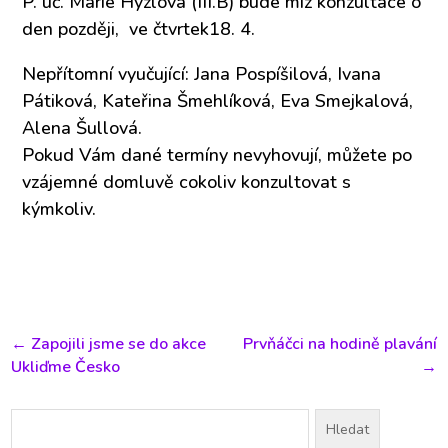
P. uč. Marie Hýzlová (III.B) bude míz konzultace o
den později, ve čtvrtek18. 4.
Nepřítomní vyučující: Jana Pospíšilová, Ivana
Pátiková, Kateřina Šmehlíková, Eva Smejkalová,
Alena Šullová.
Pokud Vám dané termíny nevyhovují, můžete po
vzájemné domluvě cokoliv konzultovat s
kýmkoliv.
←
Zapojili jsme se do akce
Prvňáčci na hodině plavání
Ukliďme Česko
→
Vyhledávání