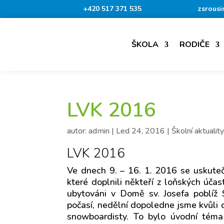
+420 517 371 535
zsrousi
ŠKOLA
RODIČE
LVK 2016
autor:
admin
|
Led 24, 2016
|
Školní aktualit
LVK 2016
Ve dnech 9. – 16. 1. 2016 se uskutečn
které doplnili někteří z loňských účast
ubytováni v Domě sv. Josefa poblíž
počasí, nedělní dopoledne jsme kvůli d
snowboardisty. To bylo úvodní téma 