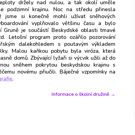
eploty držely nad nulou, a tak okolí uměle
e podzimní krajinu. Noc na středu přinesla
íž jsme si konečně mohli užívat sněhových
boardování vyplňovalo většinu času a bylo
í Gruně je součástí Beskydské oblasti tmavé
d. Letošní program proto ozářilo pozorování
dářským dalekohledem s poutavým výkladem
ky. Malou kaňkou pobytu byla viróza, která
sně domů. Zbývající lyžaři si výcvik užili až do
rnou sněhem pokrytou beskydskou krajinu s
ěčemu novému přiučili. Báječné vzpomínky na
grafie
.
Informace o školní družině
→