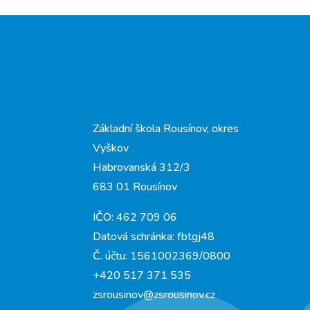
Základní škola Rousínov, okres
Vyškov
Habrovanská 312/3
683 01 Rousínov
IČO: 462 709 06
Datová schránka: fbtgj48
Č. účtu: 1561002369/0800
+420 517 371 535
zsrousinov@zsrousinov.cz