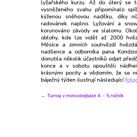
lyžařského kurzu. Až do úterý se t
vysněženého svahu připomínalo spíš
kýženou sněhovou nadílku, díky n
radovánek naplno. Lyžování a snow
korunováno závody ve slalomu.
Okol
oblohy, kde lze vidět až 2000 hvěz
Měsíce a zimních souhvězdí hvěz
nadšence a odborníka pana Kondziol
donutila několik účastníků odjet předča
konce a v sobotu opouštěli nádhe
krásnými pocity a vědomím, že se n
báječný týden ilustrují následující
foto
←
Turnaj v minivolejbale 4. - 5.ročník