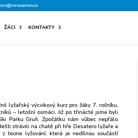
nov@zsrousinov.cz
ŽÁCI
KONTAKTY
y
il lyžařský výcvikový kurz pro žáky 7. ročníku,
níků – letošní osmáci. Již po třinácté jsme byli
 Ski Parku Gruň. Zpočátku nám vůbec nepřálo
ešti strávili na chatě při hře Desatero lyžaře a
z teorie lyžování, která je nedílnou součástí