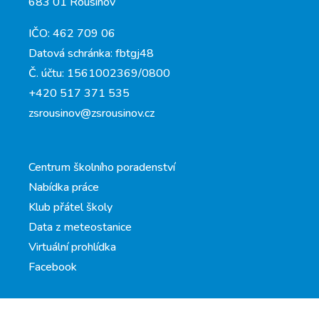
683 01 Rousínov
IČO: 462 709 06
Datová schránka: fbtgj48
Č. účtu: 1561002369/0800
+420 517 371 535
zsrousinov@zsrousinov.cz
Centrum školního poradenství
Nabídka práce
Klub přátel školy
Data z meteostanice
Virtuální prohlídka
Facebook