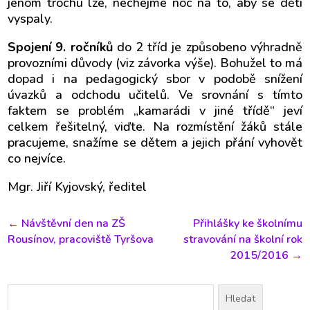
jenom trochu lze, nechejme noc na to, aby se děti
vyspaly.
Spojení 9. ročníků
do 2 tříd je způsobeno výhradně
provozními důvody (viz závorka výše). Bohužel to má
dopad i na pedagogický sbor v podobě snížení
úvazků a odchodu učitelů. Ve srovnání s tímto
faktem se problém „kamarádi v jiné třídě“ jeví
celkem řešitelný, viďte.
Na rozmístění žáků stále
pracujeme, snažíme se dětem a jejich přání vyhovět
co nejvíce.
Mgr. Jiří Kyjovský, ředitel
←
Návštěvní den na ZŠ
Přihlášky ke školnímu
Rousínov, pracoviště Tyršova
stravování na školní rok
2015/2016
→
Vyhledávání