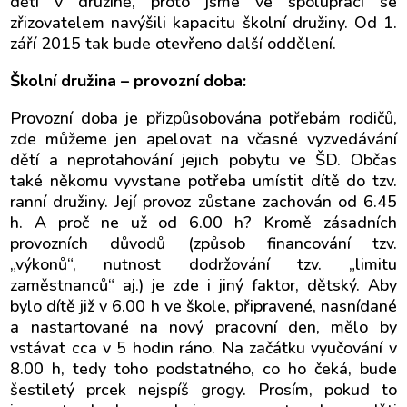
dětí v družině, proto jsme ve spolupráci se
zřizovatelem navýšili kapacitu školní družiny. Od 1.
září 2015 tak bude otevřeno další oddělení.
Školní družina – provozní doba:
Provozní doba je přizpůsobována potřebám rodičů,
zde můžeme jen apelovat na včasné vyzvedávání
dětí a neprotahování jejich pobytu ve ŠD. Občas
také někomu vyvstane potřeba umístit dítě do tzv.
ranní družiny. Její provoz zůstane zachován od 6.45
h. A proč ne už od 6.00 h? Kromě zásadních
provozních důvodů (způsob financování tzv.
„výkonů“, nutnost dodržování tzv. „limitu
zaměstnanců“ aj.) je zde i jiný faktor, dětský. Aby
bylo dítě již v 6.00 h ve škole, připravené, nasnídané
a nastartované na nový pracovní den, mělo by
vstávat cca v 5 hodin ráno. Na začátku vyučování v
8.00 h, tedy toho podstatného, co ho čeká, bude
šestiletý prcek nejspíš grogy. Prosím, pokud to