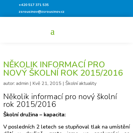
+420 517 371 535
zsrousinov@zsrousinov.cz
NĚKOLIK INFORMACÍ PRO
NOVÝ ŠKOLNÍ ROK 2015/2016
autor:
admin
|
Kvě 21, 2015
|
Školní aktuality
Několik informací pro nový školní
rok 2015/2016
Školní družina – kapacita:
V posledních 2 letech se stupňoval tlak na umístění