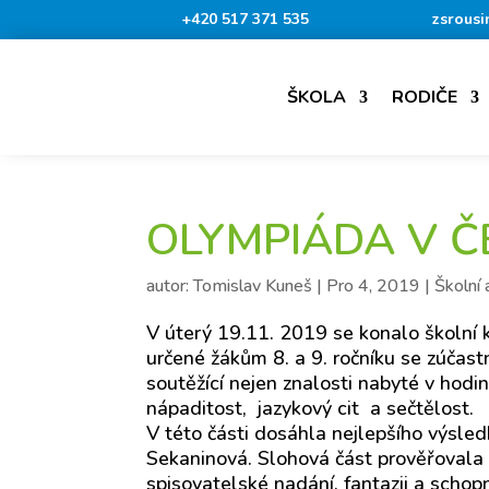
+420 517 371 535
zsrousi
ŠKOLA
RODIČE
OLYMPIÁDA V Č
autor:
Tomislav Kuneš
|
Pro 4, 2019
|
Školní 
V úterý 19.11. 2019 se konalo školní
určené žákům 8. a 9. ročníku se zúčastn
soutěžící nejen znalosti nabyté v hodin
nápaditost, jazykový cit a sečtělost.
V této části dosáhla nejlepšího výsled
Sekaninová. Slohová část prověřovala
spisovatelské nadání, fantazii a schop