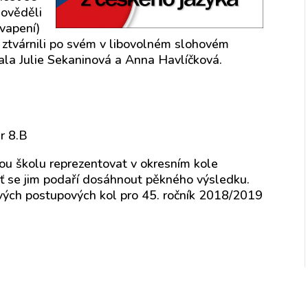
dověděli
vapení)
 ztvárnili po svém v libovolném slohovém
kala Julie Sekaninová a Anna Havlíčková.
r 8.B
ou školu reprezentovat v okresním kole
ť se jim podaří dosáhnout pěkného výsledku.
livých postupových kol pro 45. ročník 2018/2019