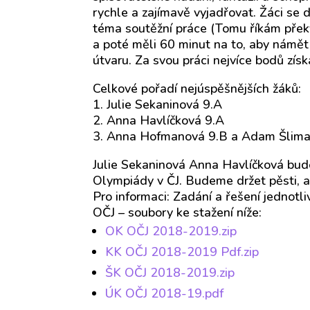
rychle a zajímavě vyjadřovat. Žáci se 
téma soutěžní práce (Tomu říkám přek
a poté měli 60 minut na to, aby námět
útvaru. Za svou práci nejvíce bodů zís
Celkové pořadí nejúspěšnějších žáků:
1. Julie Sekaninová 9.A
2. Anna Havlíčková 9.A
3. Anna Hofmanová 9.B a Adam Šlima
Julie Sekaninová Anna Havlíčková bud
Olympiády v ČJ. Budeme držet pěsti, a
Pro informaci: Zadání a řešení jednot
OČJ – soubory ke stažení níže:
OK OČJ 2018-2019.zip
KK OČJ 2018-2019 Pdf.zip
ŠK OČJ 2018-2019.zip
ÚK OČJ 2018-19.pdf