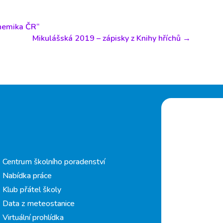
hemika ČR“
Mikulášská 2019 – zápisky z Knihy hříchů
→
Centrum školního poradenství
Nabídka práce
Klub přátel školy
Data z meteostanice
Virtuální prohlídka