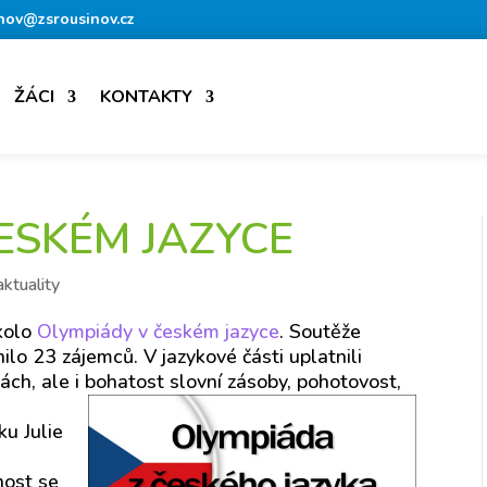
nov@zsrousinov.cz
ŽÁCI
KONTAKTY
ESKÉM JAZYCE
aktuality
 kolo
Olympiády v českém jazyce
. Soutěže
ilo 23 zájemců. V jazykové části uplatnili
ách, ale i bohatost slovní zásoby, pohotovost,
ku Julie
nost se