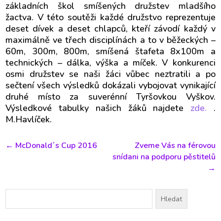
základních škol smíšených družstev mladšího
žactva. V této soutěži každé družstvo reprezentuje
deset dívek a deset chlapců, kteří závodí každý v
maximálně ve třech disciplínách a to v běžeckých –
60m, 300m, 800m, smíšená štafeta 8x100m a
technických – dálka, výška a míček. V konkurenci
osmi družstev se naši žáci vůbec neztratili a po
sečtení všech výsledků dokázali vybojovat vynikající
druhé místo za suverénní Tyršovkou Vyškov.
Výsledkové tabulky našich žáků najdete
zde.
.
M.Havlíček.
←
McDonald´s Cup 2016
Zveme Vás na férovou
snídani na podporu pěstitelů
→
Vyhledávání