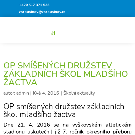
+420 517 371 535
zsrousinov@zsrousinov.cz
OP SMÍŠENÝCH DRUŽSTEV
ZÁKLADNÍCH ŠKOL MLADŠÍHO
ŽACTVA
autor:
admin
|
Kvě 4, 2016
|
Školní aktuality
OP smíšených družstev základních
škol mladšího žactva
Dne 21. 4. 2016 se na vyškovském atletickém
stadionu uskutečnil již 7. ročník okresního přeboru