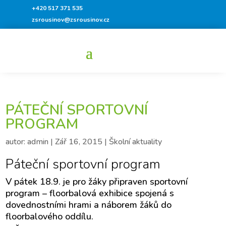
+420 517 371 535
zsrousinov@zsrousinov.cz
PÁTEČNÍ SPORTOVNÍ
PROGRAM
autor:
admin
|
Zář 16, 2015
|
Školní aktuality
Páteční sportovní program
V pátek 18.9. je pro žáky připraven sportovní
program – floorbalová exhibice spojená s
dovednostními hrami a náborem žáků do
floorbalového oddílu.