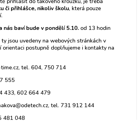
tě přihlásit do takového kroužku, je třeba
či přihlášce, nikoliv školu
, která pouze
.
 nás baví bude v pondělí 5.10.
od 13 hodin
, ty jsou uvedeny na webových stránkách v
 orientaci postupně doplňujeme i kontakty na
-time.cz, tel. 604, 750 714
27 555
04 433, 602 664 479
makova@odetech.cz, tel. 731 912 144
05 481 048