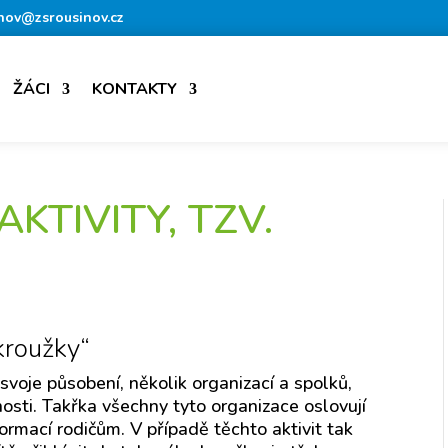
nov@zsrousinov.cz
ŽÁCI
KONTAKTY
KTIVITY, TZV.
„kroužky“
 svoje působení, několik organizací a spolků,
nosti. Takřka všechny tyto organizace oslovují
ormací rodičům. V případě těchto aktivit tak