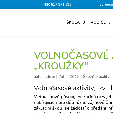
+420 517 371 535
zsrousi
ŠKOLA
RODIČE
VOLNOČASOVÉ A
„KROUŽKY“
autor:
admin
|
Zář 4, 2015
|
Školní aktuality
Volnočasové aktivity, tzv. 
V Rousínově působí, ev. začíná rozvíjet
nabízejících pro děti různé zájmové čin
základní školu se žádostí o předání inf