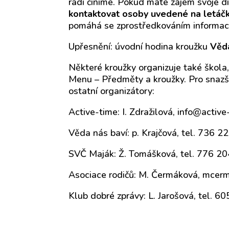
rádi činíme. Pokud máte zájem svoje dí
kontaktovat osoby uvedené na letáčku 
pomáhá se zprostředkováním informací
Upřesnění: úvodní hodina kroužku
Věda
Některé kroužky organizuje také škola
Menu – Předměty a kroužky. Pro snazší
ostatní organizátory:
Active-time: I. Zdražilová, info@active
Věda nás baví: p. Krajčová, tel. 736 2
SVČ Maják: Ž. Tomášková, tel. 776 2
Asociace rodičů: M. Čermáková, mcer
Klub dobré zprávy: L. Jarošová, tel. 6