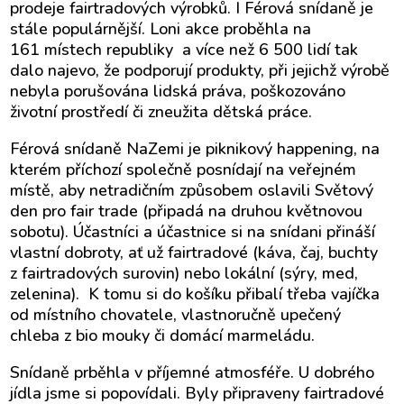
prodeje fairtradových výrobků. I Férová snídaně je
stále populárnější. Loni akce proběhla na
161 místech republiky a více než 6 500 lidí tak
dalo najevo, že podporují produkty, při jejichž výrobě
nebyla porušována lidská práva, poškozováno
životní prostředí či zneužita dětská práce.
Férová snídaně NaZemi je piknikový happening, na
kterém příchozí společně posnídají na veřejném
místě, aby netradičním způsobem oslavili Světový
den pro fair trade (připadá na druhou květnovou
sobotu). Účastníci a účastnice si na snídani přináší
vlastní dobroty, ať už fairtradové (káva, čaj, buchty
z fairtradových surovin) nebo lokální (sýry, med,
zelenina). K tomu si do košíku přibalí třeba vajíčka
od místního chovatele, vlastnoručně upečený
chleba z bio mouky či domácí marmeládu.
Snídaně prběhla v příjemné atmosféře. U dobrého
jídla jsme si popovídali. Byly připraveny fairtradové