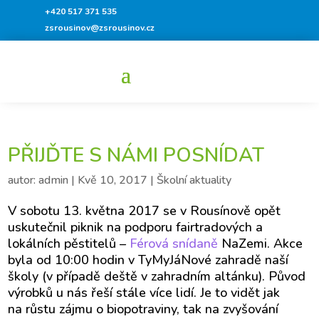
+420 517 371 535
zsrousinov@zsrousinov.cz
PŘIJĎTE S NÁMI POSNÍDAT
autor:
admin
|
Kvě 10, 2017
|
Školní aktuality
V sobotu 13. května 2017 se v Rousínově opět
uskutečnil piknik na podporu fairtradových a
lokálních pěstitelů –
Férová snídaně
NaZemi. Akce
byla od 10:00 hodin v TyMyJáNové zahradě naší
školy (v případě deště v zahradním altánku). Původ
výrobků u nás řeší stále více lidí. Je to vidět jak
na růstu zájmu o biopotraviny, tak na zvyšování