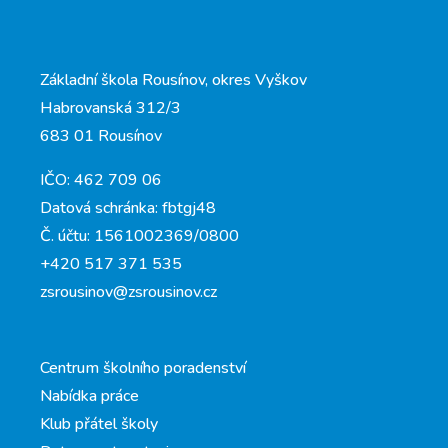
Základní škola Rousínov, okres Vyškov
Habrovanská 312/3
683 01 Rousínov
IČO: 462 709 06
Datová schránka: fbtgj48
Č. účtu: 1561002369/0800
+420 517 371 535
zsrousinov@zsrousinov.cz
Centrum školního poradenství
Nabídka práce
Klub přátel školy