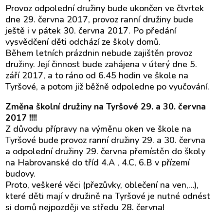
Provoz odpolední družiny bude ukončen ve čtvrtek
dne 29. června 2017, provoz ranní družiny bude
ještě i v pátek 30. června 2017. Po předání
vysvědčení děti odchází ze školy domů.
Během letních prázdnin nebude zajištěn provoz
družiny. Její činnost bude zahájena v úterý dne 5.
září 2017, a to ráno od 6.45 hodin ve škole na
Tyršové, a potom již běžně odpoledne po vyučování.
Změna školní družiny na Tyršové 29. a 30. června
2017 !!!!
Z důvodu přípravy na výměnu oken ve škole na
Tyršové bude provoz ranní družiny 29. a 30. června
a odpolední družiny 29. června přemístěn do školy
na Habrovanské do tříd 4.A , 4.C, 6.B v přízemí
budovy.
Proto, veškeré věci (přezůvky, oblečení na ven,…),
které děti mají v družině na Tyršové je nutné odnést
si domů nejpozději ve středu 28. června!