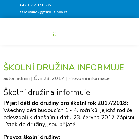
+420 517 371 535
zsrousinov@zsrousinov.cz
ŠKOLNÍ DRUŽINA INFORMUJE
autor:
admin
|
Čvn 23, 2017
|
Provozní informace
Školní družina informuje
Přijetí dětí do družiny pro školní rok 2017/2018:
Všechny děti budoucích 1.- 4. ročníků, jejichž rodiče
odevzdali k dnešnímu datu 23. června 2017 Zápisní
lístek do družiny, jsou přijaté.
Provoz školní družiny: