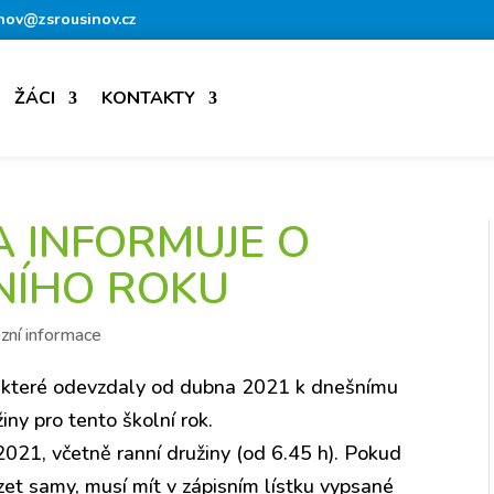
nov@zsrousinov.cz
ŽÁCI
KONTAKTY
A INFORMUJE O
NÍHO ROKU
zní informace
ů, které odevzdaly od dubna 2021 k dnešnímu
žiny pro tento školní rok.
2021, včetně ranní družiny (od 6.45 h). Pokud
zet samy, musí mít v zápisním lístku vypsané