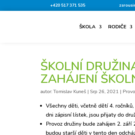
+420 517 371 535
zsrousi
ŠKOLA
RODIČE
ŠKOLNÍ DRUŽIN
ZAHÁJENÍ ŠKOL
autor:
Tomislav Kuneš
|
Srp 26, 2021
|
Provo
Všechny děti, včetně dětí 4. ročník
dni zápisní lístek, jsou přijaty do dru
Provoz družiny bude zahájen 2. září 
budou starší děti v tento den odchá