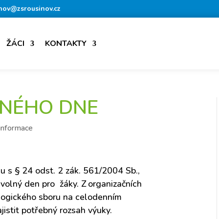
nov@zsrousinov.cz
ŽÁCI
KONTAKTY
LNÉHO DNE
 informace
u s § 24 odst. 2 zák. 561/2004 Sb.,
volný den
pro žáky
.
Z organizačních
gogického sboru na celodenním
jistit
potřebný rozsah výuky
.