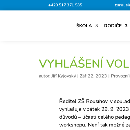
+420 517 371 535
zsrousi
ŠKOLA
RODIČE
VYHLÁŠENÍ VO
autor:
Jiří Kyjovský
|
Zář 22, 2023
|
Provozní
Ředitel ZŠ Rousínov, v soulad
vyhlašuje v
pátek
2
9
.
9
.
20
23
důvodů – účasti celého peda
workshopu
.
Není tak možné za