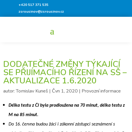
+420 517 371 535
zsrousinov@zsrousinov.cz
DODATEČNÉ ZMĚNY TÝKAJÍCÍ
SE PŘIJÍMACÍHO ŘÍZENÍ NA SŠ –
AKTUALIZACE 1.6.2020
autor:
Tomislav Kuneš
|
Čvn 1, 2020
|
Provozní informace
Délka testu z ČJ byla prodloužena na 70 minut, délka testu z
M na 85 minut.
Do 16. června budou žáci i zákonní zástupci seznámení s