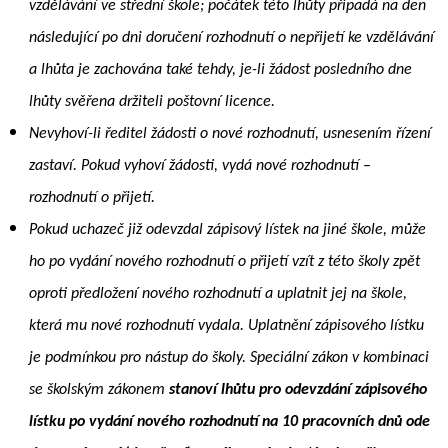
vzdělávání ve střední škole; počátek této lhůty připadá na den
následující po dni doručení rozhodnutí o nepřijetí ke vzdělávání
a lhůta je zachována také tehdy, je-li žádost posledního dne
lhůty svěřena držiteli poštovní licence.
Nevyhoví-li ředitel žádosti o nové rozhodnutí, usnesením řízení
zastaví. Pokud vyhoví žádosti, vydá nové rozhodnutí –
rozhodnutí o přijetí.
Pokud uchazeč již odevzdal zápisový lístek na jiné škole, může
ho po vydání nového rozhodnutí o přijetí vzít z této školy zpět
oproti předložení nového rozhodnutí a uplatnit jej na škole,
která mu nové rozhodnutí vydala. Uplatnění zápisového lístku
je podmínkou pro nástup do školy. Speciální zákon v kombinaci
se školským zákonem
stanoví lhůtu pro odevzdání zápisového
lístku po vydání nového
rozhodnutí na 10 pracovních dnů ode