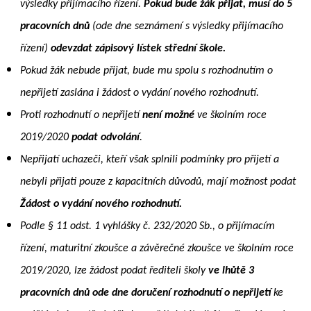
výsledky přijímacího řízení.
Pokud bude žák
přijat, musí do 5
pracovních dnů
(ode dne seznámení s výsledky přijímacího
řízení)
odevzdat zápisový lístek střední škole.
Pokud žák nebude přijat, bude mu spolu s rozhodnutím o
nepřijetí zaslána i žádost o vydání nového rozhodnutí.
Proti rozhodnutí o nepřijetí
není možné
ve školním roce
2019/2020
podat odvolání
.
Nepřijatí uchazeči, kteří však splnili podmínky pro přijetí a
nebyli přijati pouze z kapacitních důvodů, mají možnost podat
Žádost o vydání nového rozhodnutí.
Podle § 11 odst. 1 vyhlášky č. 232/2020 Sb., o přijímacím
řízení, maturitní zkoušce a závěrečné zkoušce ve školním roce
2019/2020, lze žádost podat řediteli školy
ve lhůtě 3
pracovních dnů ode dne doručení rozhodnutí o nepřijetí
ke