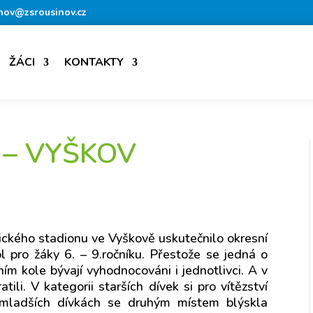
nov@zsrousinov.cz
ŽÁCI
KONTAKTY
 – VYŠKOV
tického stadionu ve Vyškově uskutečnilo okresní
l pro žáky 6. – 9.ročníku. Přestože se jedná o
ím kole bývají vyhodnocováni i jednotlivci. A v
li. V kategorii starších dívek si pro vítězství
 mladších dívkách se druhým místem blýskla