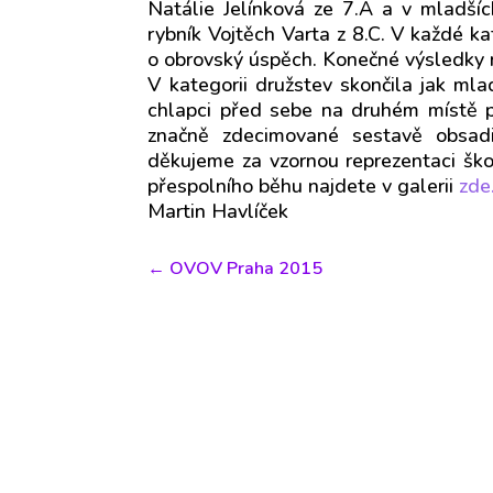
Natálie Jelínková ze 7.A a v mladší
rybník Vojtěch Varta z 8.C. V každé ka
o obrovský úspěch. Konečné výsledky
V kategorii družstev skončila jak mla
chlapci před sebe na druhém místě pu
značně zdecimované sestavě obsad
děkujeme za vzornou reprezentaci šk
přespolního běhu najdete v galerii
zde
Martin Havlíček
←
OVOV Praha 2015