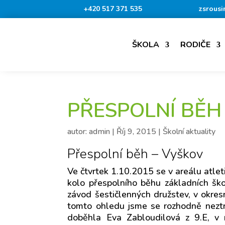
+420 517 371 535
zsrousi
ŠKOLA
RODIČE
PŘESPOLNÍ BĚH
autor:
admin
|
Říj 9, 2015
|
Školní aktuality
Přespolní běh – Vyškov
Ve čtvrtek 1.10.2015 se v areálu atle
kolo přespolního běhu základních ško
závod šestičlenných družstev, v okresn
tomto ohledu jsme se rozhodně neztrati
doběhla Eva Zabloudilová z 9.E, v