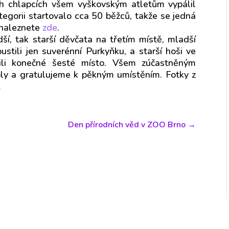
ch chlapcích všem vyškovským atletům vypálil
tegorii startovalo
cca 50 běžců, takže se jedná
 naleznete
zde
.
dší, tak starší děvčata na třetím místě, mladší
stili jen suverénní Purkyňku, a starší hoši ve
ili konečné šesté místo. Všem zúčastněným
oly a gratulujeme k pěkným umístěním. Fotky z
.
Den přírodních věd v ZOO Brno
→