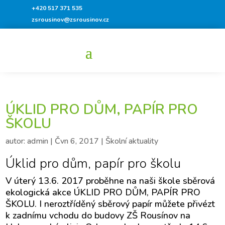
+420 517 371 535
zsrousinov@zsrousinov.cz
ÚKLID PRO DŮM, PAPÍR PRO
ŠKOLU
autor:
admin
|
Čvn 6, 2017
|
Školní aktuality
Úklid pro dům, papír pro školu
V úterý 13.6. 2017 proběhne na naši škole sběrová
ekologická akce ÚKLID PRO DŮM, PAPÍR PRO
ŠKOLU. I neroztříděný sběrový papír můžete přivézt
k zadnímu vchodu do budovy ZŠ Rousínov na