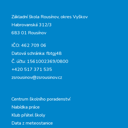
Základní škola Rousínov, okres Vyškov
Habrovanská 312/3
683 01 Rousínov
IČO: 462 709 06
Datová schránka: fbtgj48
Č. účtu: 1561002369/0800
+420 517 371 535
zsrousinov@zsrousinov.cz
Centrum školního poradenství
Nabídka práce
Klub přátel školy
Data z meteostanice