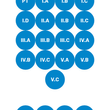
PT
I.A
I.B
I.C
I.D
II.A
II.B
II.C
III.A
III.B
III.C
IV.A
IV.B
IV.C
V.A
V.B
V.C