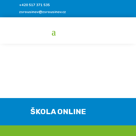
+420 517 371 535
zsrousinov@zsrousinov.cz
ŠKOLA ONLINE