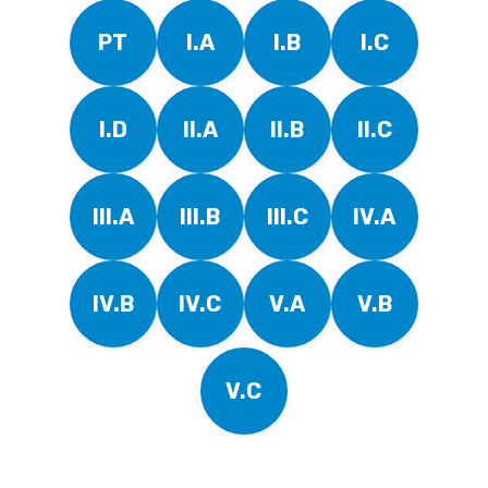
PT
I.A
I.B
I.C
I.D
II.A
II.B
II.C
III.A
III.B
III.C
IV.A
IV.B
IV.C
V.A
V.B
V.C