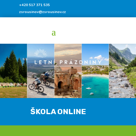
+420 517 371 535
zsrousinov@zsrousinov.cz
ŠKOLA ONLINE