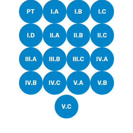
PT
I.A
I.B
I.C
I.D
II.A
II.B
II.C
III.A
III.B
III.C
IV.A
IV.B
IV.C
V.A
V.B
V.C