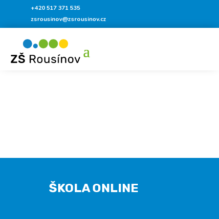
+420 517 371 535
zsrousinov@zsrousinov.cz
ŠKOLA ONLINE