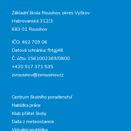
Základní škola Rousínov, okres Vyškov
Habrovanská 312/3
683 01 Rousínov
IČO: 462 709 06
Datová schránka: fbtgj48
Č. účtu: 1561002369/0800
+420 517 371 535
zsrousinov@zsrousinov.cz
Centrum školního poradenství
Nabídka práce
Klub přátel školy
Data z meteostanice
Virtuální prohlídka