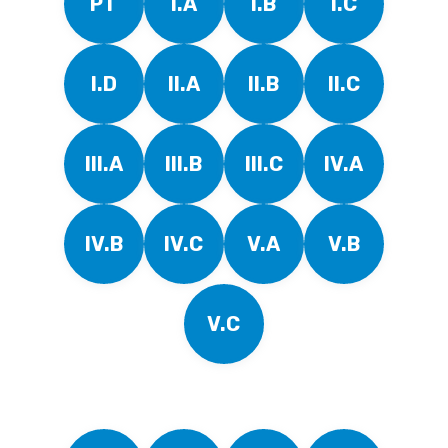
PT
I.A
I.B
I.C
I.D
II.A
II.B
II.C
III.A
III.B
III.C
IV.A
IV.B
IV.C
V.A
V.B
V.C