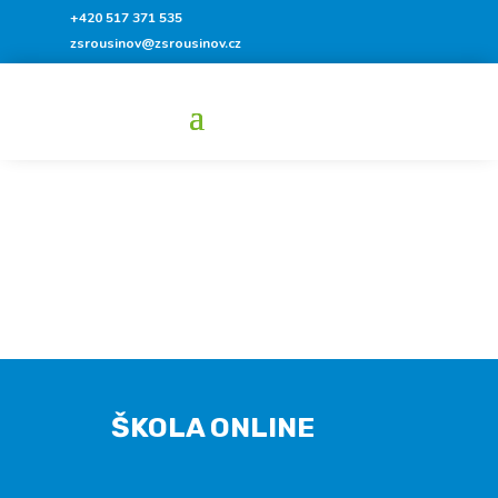
+420 517 371 535
zsrousinov@zsrousinov.cz
ŠKOLA ONLINE