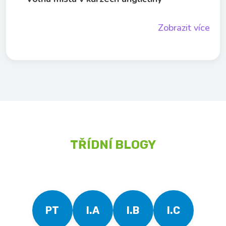
Zobrazit více
TŘÍDNÍ BLOGY
PT
I.A
I.B
I.C