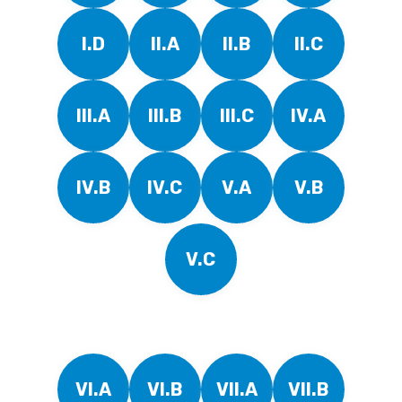
I.D
II.A
II.B
II.C
III.A
III.B
III.C
IV.A
IV.B
IV.C
V.A
V.B
V.C
VI.A
VI.B
VII.A
VII.B