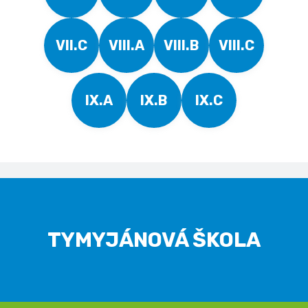
VII.C
VIII.A
VIII.B
VIII.C
IX.A
IX.B
IX.C
TYMYJÁNOVÁ ŠKOLA