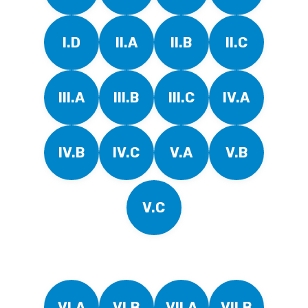
I.D
II.A
II.B
II.C
III.A
III.B
III.C
IV.A
IV.B
IV.C
V.A
V.B
V.C
VI.A
VI.B
VII.A
VII.B