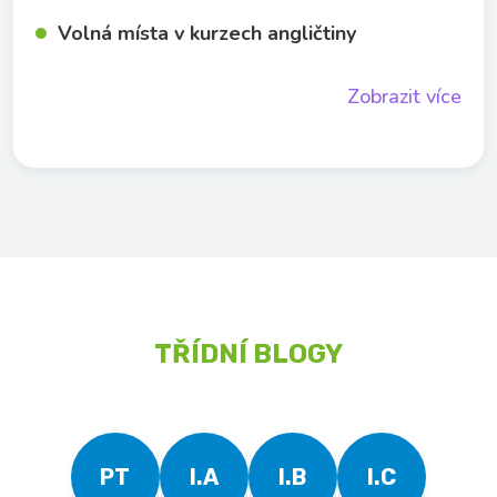
Volná místa v kurzech angličtiny
Zobrazit více
TŘÍDNÍ BLOGY
PT
I.A
I.B
I.C