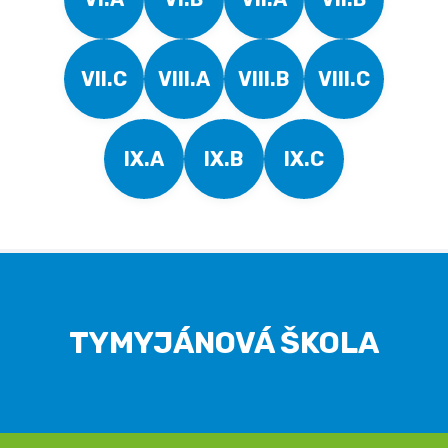
VII.C
VIII.A
VIII.B
VIII.C
IX.A
IX.B
IX.C
TYMYJÁNOVÁ ŠKOLA