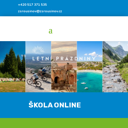
+420 517 371 535
zsrousinov@zsrousinov.cz
ŠKOLA ONLINE