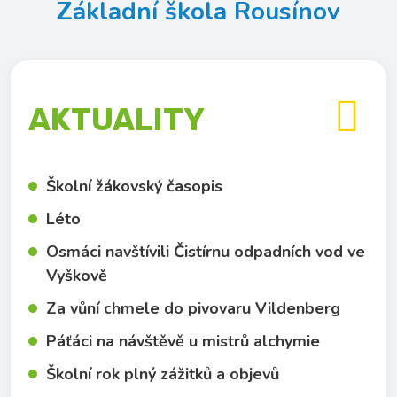
Základní škola Rousínov

AKTUALITY
Školní žákovský časopis
Léto
Osmáci navštívili Čistírnu odpadních vod ve
Vyškově
Za vůní chmele do pivovaru Vildenberg
Páťáci na návštěvě u mistrů alchymie
Školní rok plný zážitků a objevů