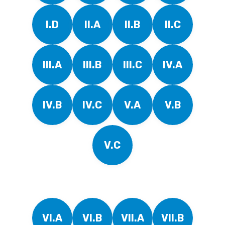
I.D
II.A
II.B
II.C
III.A
III.B
III.C
IV.A
IV.B
IV.C
V.A
V.B
V.C
VI.A
VI.B
VII.A
VII.B