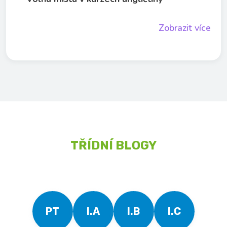
Zobrazit více
TŘÍDNÍ BLOGY
PT
I.A
I.B
I.C