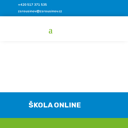
+420 517 371 535
zsrousinov@zsrousinov.cz
ŠKOLA ONLINE