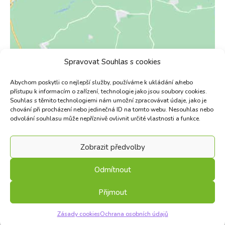
Spravovat Souhlas s cookies
Abychom poskytli co nejlepší služby, používáme k ukládání a/nebo
přístupu k informacím o zařízení, technologie jako jsou soubory cookies.
Copyright © 2025 ZŠ Rousínov. Vytvořilo marketingové
Souhlas s těmito technologiemi nám umožní zpracovávat údaje, jako je
studio
NEO STYLE
|
Zpracování osobních údajů a
chování při procházení nebo jedinečná ID na tomto webu. Nesouhlas nebo
cookies
|
Cookie Policy (EU)
odvolání souhlasu může nepříznivě ovlivnit určité vlastnosti a funkce.
Zobrazit předvolby
Klepnutím přijměte marketingové soubory cookie a povolte tento
Odmítnout
obsah
Přijmout
Zásady cookies
Ochrana osobních údajů