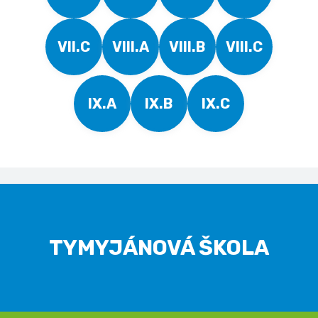
VII.C
VIII.A
VIII.B
VIII.C
IX.A
IX.B
IX.C
TYMYJÁNOVÁ ŠKOLA